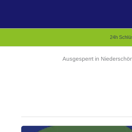
Zum
Inhalt
springen
24h Schlü
Ausgesperrt in Niederschö